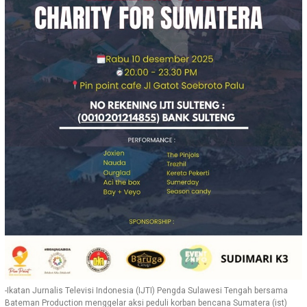
-Ikatan Jurnalis Televisi Indonesia (IJTI) Pengda Sulawesi Tengah bersama
Bateman Production menggelar aksi peduli korban bencana Sumatera (ist)