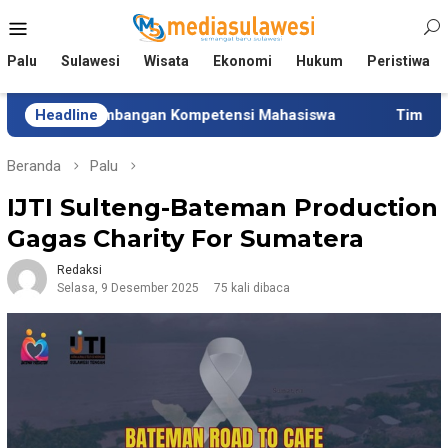
Loncat
Menu
ke
Mobile
konten
Palu
Sulawesi
Wisata
Ekonomi
Hukum
Peristiwa
bangan Kompetensi Mahasiswa
Headline
Tim Universitas Indone
Beranda
Palu
IJTI Sulteng-Bateman Production
Gagas Charity For Sumatera
Redaksi
Selasa, 9 Desember 2025
75 kali dibaca