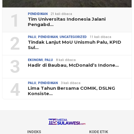
1
PENDIDIKAN
21 kali dibaca
Tim Universitas Indonesia Jalani
Pengabd…
2
PALU
,
PENDIDIKAN
,
UNCATEGORIZED
11 kali dibaca
Tindak Lanjut MoU Unismuh Palu, KPID
Sul…
3
EKONOMI
,
PALU
8 kali dibaca
Hadir di Baubau, McDonald’s Indone…
4
PALU
,
PENDIDIKAN
3 kali dibaca
Lima Tahun Bersama COMIK, DSLNG
Konsiste…
INDEKS
KODE ETIK