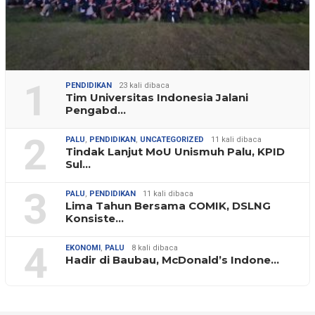
1
PENDIDIKAN
23 kali dibaca
Tim Universitas Indonesia Jalani
Pengabd…
2
PALU
,
PENDIDIKAN
,
UNCATEGORIZED
11 kali dibaca
Tindak Lanjut MoU Unismuh Palu, KPID
Sul…
3
PALU
,
PENDIDIKAN
11 kali dibaca
Lima Tahun Bersama COMIK, DSLNG
Konsiste…
4
EKONOMI
,
PALU
8 kali dibaca
Hadir di Baubau, McDonald’s Indone…