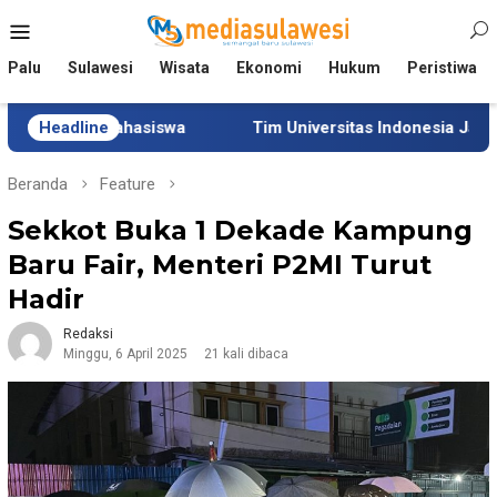
Loncat
Menu
ke
Mobile
konten
Palu
Sulawesi
Wisata
Ekonomi
Hukum
Peristiwa
Mahasiswa
Headline
Tim Universitas Indonesia Jalani Pengabdia
Beranda
Feature
Sekkot Buka 1 Dekade Kampung
Baru Fair, Menteri P2MI Turut
Hadir
Redaksi
Minggu, 6 April 2025
21 kali dibaca