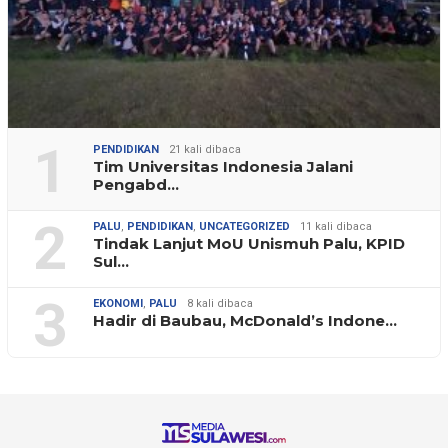
1
PENDIDIKAN
21 kali dibaca
Tim Universitas Indonesia Jalani
Pengabd…
2
PALU
,
PENDIDIKAN
,
UNCATEGORIZED
11 kali dibaca
Tindak Lanjut MoU Unismuh Palu, KPID
Sul…
3
EKONOMI
,
PALU
8 kali dibaca
Hadir di Baubau, McDonald’s Indone…