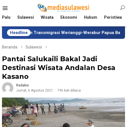
Loncat
Menu
ke
Mobile
konten
Palu
Sulawesi
Wisata
Ekonomi
Hukum
Peristiwa
 Kawasan Transmigrasi Werianggi-Werabur Papua Barat
Headline
H
Beranda
Sulawesi
Pantai Salukaili Bakal Jadi
Destinasi Wisata Andalan Desa
Kasano
Redaksi
Jumat, 6 Agustus 2021
796 kali dibaca