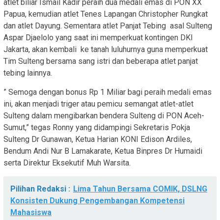
atlet biliar Ismail Kadir peraih dua medali emas di PON XX
Papua, kemudian atlet Tenes Lapangan Christopher Rungkat
dan atlet Dayung. Sementara atlet Panjat Tebing asal Sulteng
Aspar Djaelolo yang saat ini memperkuat kontingen DKI
Jakarta, akan kembali ke tanah luluhurnya guna memperkuat
Tim Sulteng bersama sang istri dan beberapa atlet panjat
tebing lainnya.
” Semoga dengan bonus Rp 1 Miliar bagi peraih medali emas
ini, akan menjadi triger atau pemicu semangat atlet-atlet
Sulteng dalam mengibarkan bendera Sulteng di PON Aceh-
Sumut,” tegas Ronny yang didampingi Sekretaris Pokja
Sulteng Dr Gunawan, Ketua Harian KONI Edison Ardiles,
Bendum Andi Nur B Lamakarate, Ketua Binpres Dr Humaidi
serta Direktur Eksekutif Muh Warsita.
Pilihan Redaksi :
Lima Tahun Bersama COMIK, DSLNG
Konsisten Dukung Pengembangan Kompetensi
Mahasiswa