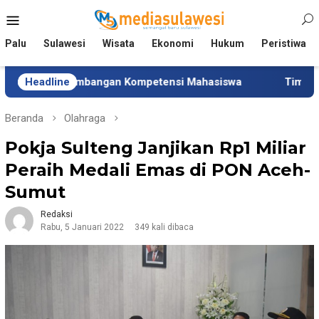
Loncat
Menu
ke
Mobile
konten
Palu
Sulawesi
Wisata
Ekonomi
Hukum
Peristiwa
embangan Kompetensi Mahasiswa
Headline
Tim Universitas Indo
Beranda
Olahraga
Pokja Sulteng Janjikan Rp1 Miliar
Peraih Medali Emas di PON Aceh-
Sumut
Redaksi
Rabu, 5 Januari 2022
349 kali dibaca