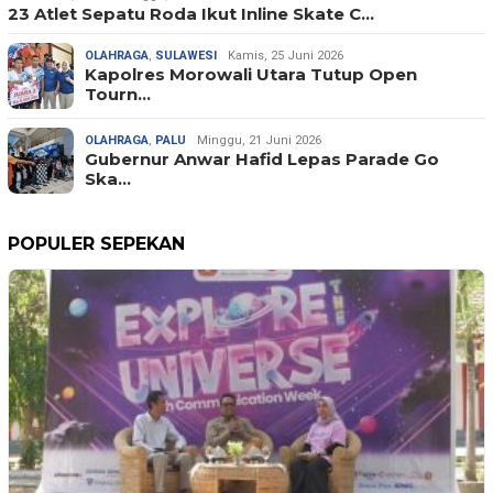
23 Atlet Sepatu Roda Ikut Inline Skate C…
OLAHRAGA
,
SULAWESI
Kamis, 25 Juni 2026
Kapolres Morowali Utara Tutup Open
Tourn…
OLAHRAGA
,
PALU
Minggu, 21 Juni 2026
Gubernur Anwar Hafid Lepas Parade Go
Ska…
POPULER SEPEKAN