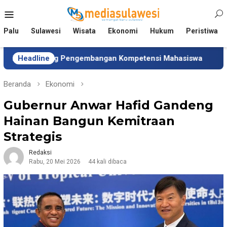
Loncat
Menu
ke
Mobile
konten
Palu
Sulawesi
Wisata
Ekonomi
Hukum
Peristiwa
ung Pengembangan Kompetensi Mahasiswa
Headline
Tim Universi
Beranda
Ekonomi
Gubernur Anwar Hafid Gandeng
Hainan Bangun Kemitraan
Strategis
Redaksi
Rabu, 20 Mei 2026
44 kali dibaca