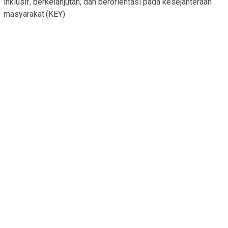
inklusif, berkelanjutan, dan berorientasi pada kesejahteraan
masyarakat.(KEY)