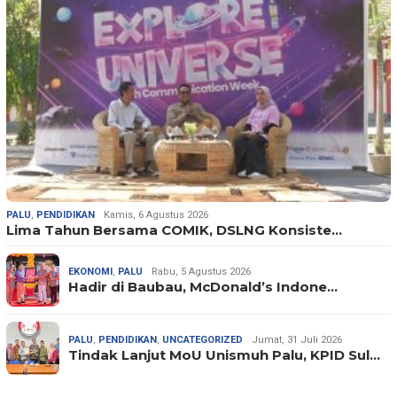
PALU
,
PENDIDIKAN
Kamis, 6 Agustus 2026
Lima Tahun Bersama COMIK, DSLNG Konsiste…
EKONOMI
,
PALU
Rabu, 5 Agustus 2026
Hadir di Baubau, McDonald’s Indone…
PALU
,
PENDIDIKAN
,
UNCATEGORIZED
Jumat, 31 Juli 2026
Tindak Lanjut MoU Unismuh Palu, KPID Sul…