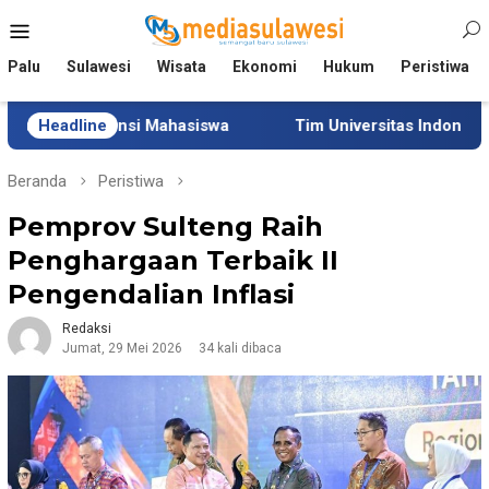
Loncat
Menu
ke
Mobile
konten
Palu
Sulawesi
Wisata
Ekonomi
Hukum
Peristiwa
ensi Mahasiswa
Headline
Tim Universitas Indonesia Jalani Pen
Beranda
Peristiwa
Pemprov Sulteng Raih
Penghargaan Terbaik II
Pengendalian Inflasi
Redaksi
Jumat, 29 Mei 2026
34 kali dibaca