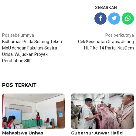
SEBARKAN
Navigasi
Pos sebelumnya
Pos berikutnya
Bidhumas Polda Sulteng Teken
Cek Kesehatan Gratis, Jelang
pos
MoU dengan Fakultas Sastra
HUT ke-14 Partai NasDem
Unisa, Wujudkan Proyek
Perubahan SIIP
POS TERKAIT
Mahasiswa Unhas
Gubernur Anwar Hafid