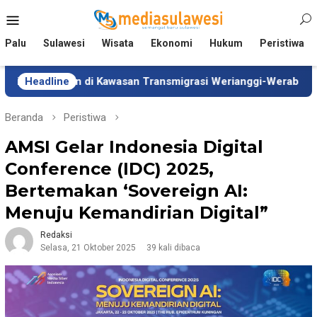
Loncat
Menu
ke
Mobile
konten
Palu
Sulawesi
Wisata
Ekonomi
Hukum
Peristiwa
dian di Kawasan Transmigrasi Werianggi-Werabur Papua Barat
Headline
Beranda
Peristiwa
AMSI Gelar Indonesia Digital
Conference (IDC) 2025,
Bertemakan ‘Sovereign AI:
Menuju Kemandirian Digital”
Redaksi
Selasa, 21 Oktober 2025
39 kali dibaca