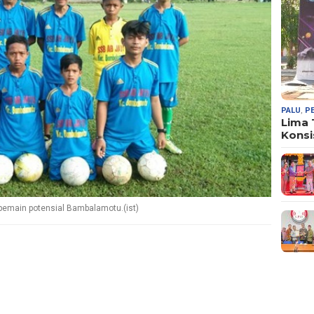
PALU
,
P
Lima
Konsi
pemain potensial Bambalamotu.(ist)