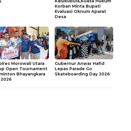
Kalukubula,Kuasa Hukum
6
Korban Minta Bupati
Evaluasi Oknum Aparat
Desa
lres Morowali Utara
Gubernur Anwar Hafid
up Open Tournament
Lepas Parade Go
minton Bhayangkara
Skateboarding Day 2026
 2026