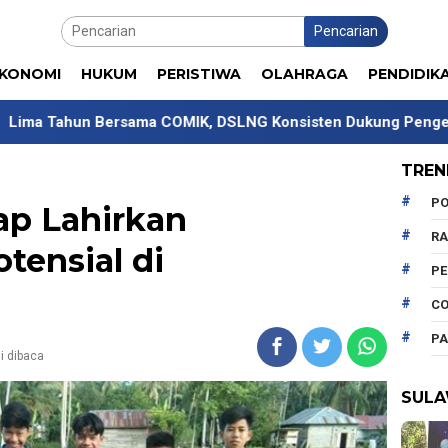
Pencarian
KONOMI
HUKUM
PERISTIWA
OLAHRAGA
PENDIDIK
ersama COMIK, DSLNG Konsisten Dukung Pengembangan Komp
TREN
PO
ap Lahirkan
R
tensial di
P
CO
PA
li dibaca
SULA