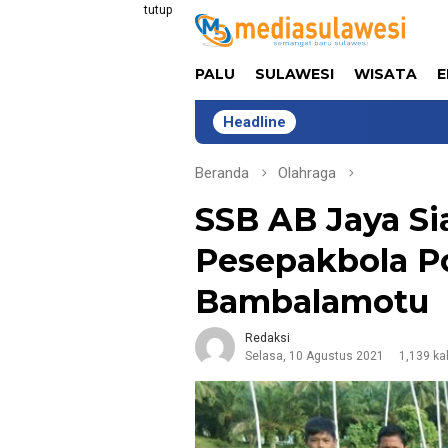
Loncat
tutup
ke
konten
PALU
SULAWESI
WISATA
E
Headline
Lima Tahun B
Beranda
Olahraga
SSB AB Jaya Si
Pesepakbola Po
Bambalamotu
Redaksi
Selasa, 10 Agustus 2021
1,139 ka