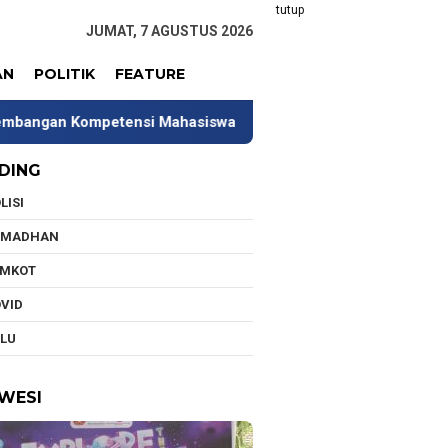
tutup
JUMAT, 7 AGUSTUS 2026
AN
POLITIK
FEATURE
etensi Mahasiswa
Tim Universitas Indonesia Jalani P
DING
LISI
AMADHAN
EMKOT
VID
LU
WESI