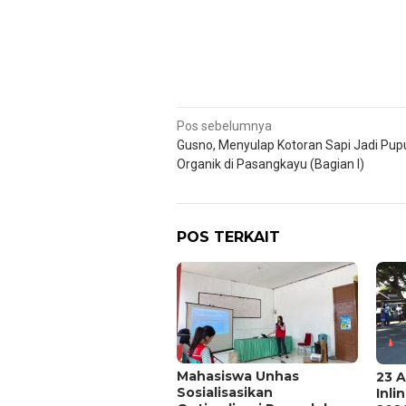
Navigasi
Pos sebelumnya
Gusno, Menyulap Kotoran Sapi Jadi Pup
pos
Organik di Pasangkayu (Bagian I)
POS TERKAIT
Mahasiswa Unhas
23 A
Sosialisasikan
Inli