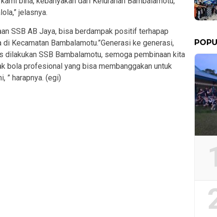
kami bina, kebanyakan dari Kelurahan Bambalamotu,
ola,” jelasnya.
an SSB AB Jaya, bisa berdampak positif terhapap
POPU
di Kecamatan Bambalamotu.”Generasi ke generasi,
tus dilakukan SSB Bambalamotu, semoga pembinaan kita
pak bola profesional yang bisa membanggakan untuk
, ” harapnya. (egi)