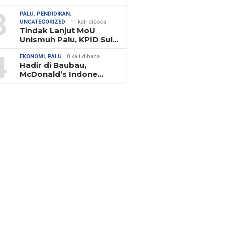
3
PALU
,
PENDIDIKAN
,
UNCATEGORIZED
11 kali dibaca
Tindak Lanjut MoU
Unismuh Palu, KPID Sul…
4
EKONOMI
,
PALU
8 kali dibaca
Hadir di Baubau,
McDonald’s Indone…