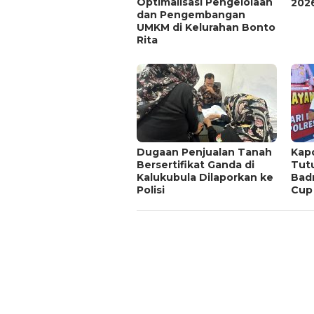
Optimalisasi Pengelolaan
202
dan Pengembangan
UMKM di Kelurahan Bonto
Rita
Dugaan Penjualan Tanah
Kapo
Bersertifikat Ganda di
Tut
Kalukubula Dilaporkan ke
Bad
Polisi
Cup