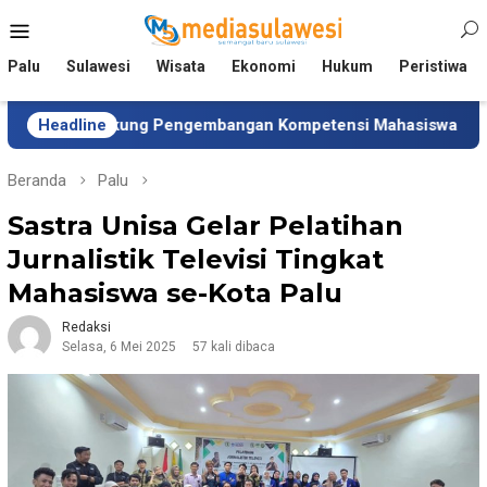
Loncat
Menu
ke
Mobile
konten
Palu
Sulawesi
Wisata
Ekonomi
Hukum
Peristiwa
Dukung Pengembangan Kompetensi Mahasiswa
Headline
Tim Univ
Beranda
Palu
Sastra Unisa Gelar Pelatihan
Jurnalistik Televisi Tingkat
Mahasiswa se-Kota Palu
Redaksi
Selasa, 6 Mei 2025
57 kali dibaca