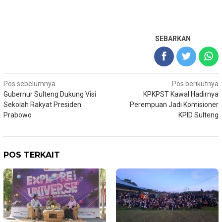
SEBARKAN
Navigasi
Pos sebelumnya
Pos berikutnya
Gubernur Sulteng Dukung Visi
KPKPST Kawal Hadirnya
pos
Sekolah Rakyat Presiden
Perempuan Jadi Komisioner
Prabowo
KPID Sulteng
POS TERKAIT